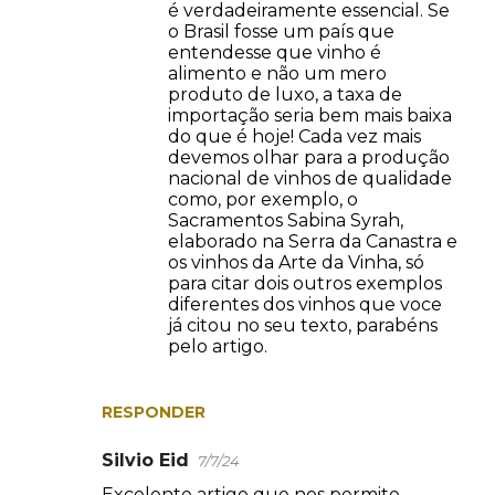
é verdadeiramente essencial. Se
á
o Brasil fosse um país que
r
entendesse que vinho é
alimento e não um mero
i
produto de luxo, a taxa de
o
importação seria bem mais baixa
do que é hoje! Cada vez mais
s
devemos olhar para a produção
nacional de vinhos de qualidade
como, por exemplo, o
Sacramentos Sabina Syrah,
elaborado na Serra da Canastra e
os vinhos da Arte da Vinha, só
para citar dois outros exemplos
diferentes dos vinhos que voce
já citou no seu texto, parabéns
pelo artigo.
RESPONDER
Silvio Eid
7/7/24
Excelente artigo que nos permite