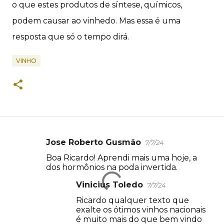
o que estes produtos de síntese, químicos,
podem causar ao vinhedo. Mas essa é uma
resposta que só o tempo dirá.
VINHO
Jose Roberto Gusmão
7/7/24
C
Boa Ricardo! Aprendi mais uma hoje, a
o
dos hormônios na poda invertida.
m
Vinicius Toledo
7/7/24
e
Ricardo qualquer texto que
n
exalte os ótimos vinhos nacionais
t
é muito mais do que bem vindo