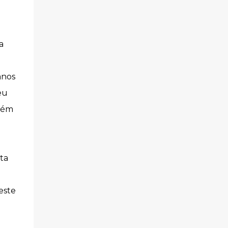
a
anos
eu
mbém
ta
este