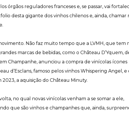
os órgãos reguladores franceses e, se passar, vai fortale
olio desta gigante dos vinhos chilenos e, ainda, chamar 
e.
 movimento. Não faz muito tempo que a LVMH, que tem 
grandes marcas de bebidas, como o Château D’Yquem, d
 em Champanhe, anunciou a compra de vinícolas ícones
eau d’Esclans, famoso pelos vinhos Whispering Angel, e
 2023, a aquisição do Château Minuty.
lta, no qual novas vinícolas venham a se somar a ele,
ando que são vinhos e champanhes que, ainda, surpree