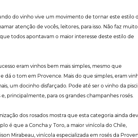
ndo do vinho vive um movimento de tornar este estilo 
mar atenção de vocês, leitores, para isso. Não faz muito
ue todos apontavam o maior interesse deste estilo de
ucesso eram vinhos bem mais simples, mesmo que
ue dá o tom em Provence. Mais do que simples, eram vin
is, um docinho disfarçado. Pode até ser o vinho da pisci
 e, principalmente, para os grandes champanhes rosés.
zação dos rosados mostra que esta categoria ainda de
 é que a Concha y Toro, a maior vinícola do Chile,
n Mirabeau, vinícola especializada em rosés da Proven