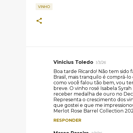
VINHO
Vinicius Toledo
1/3/26
C
Boa tarde Ricardo! Não tem sido f
o
Brasil, mais tranquilo é comprá-
m
como você falou tão bem, vou te
breve. O vinho rosé Isabela Syrah 
e
receber medalha de ouro no Deca
n
Representa o crescimento dos vin
que gostei e que me impressionou 
t
Merlot Rose Barrel Collection 202
á
RESPONDER
r
i