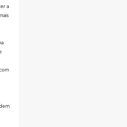
cer a
mais
na
e
 com
ndem