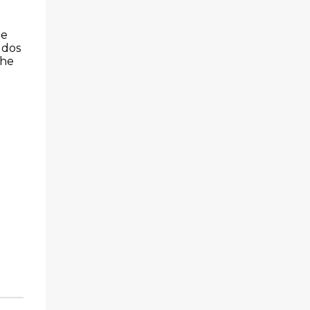
te
 dos
che