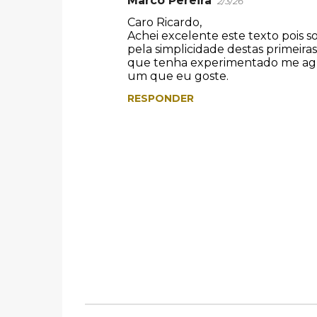
Marco Pereira
2/3/26
o
Caro Ricardo,
Achei excelente este texto pois s
s
pela simplicidade destas primei
que tenha experimentado me agr
um que eu goste.
RESPONDER