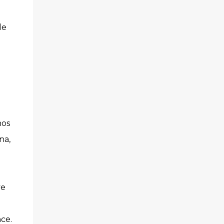
de
hos
na,
ve
ce.